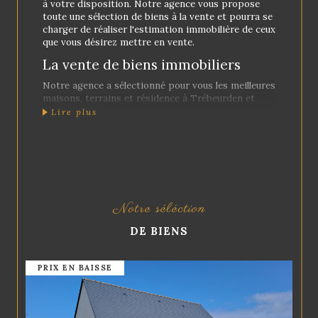
à votre disposition. Notre agence vous propose
toute une sélection de biens à la vente et pourra se
charger de réaliser l'estimation immobilière de ceux
que vous désirez mettre en vente.
La vente de biens immobiliers
Notre agence a sélectionné pour vous les meilleures
maisons, terrains et résidence à Trébeurden et
dans la région. Venez découvrir nos prestigieuses
Lire plus
maisons en pierre et de caractère, dont un bon
nombre dispose d'une vue sur la mer, ainsi que les
programmes neufs que nous vous proposons.
Vous pourrez trouver des biens en vente sur toute
la
Côte de Granit Rose
, notamment à Trébeurden,
Perros Guirec, Saint Quay Perros, Louannec,
Lannion, Pleumeur Bodou, Trégastel et dans la
Notre séléction
périphérie de Lannion.
DE BIENS
L'estimation immobilière
L'estimation d'un bien immobilier permet de
PRIX EN BAISSE
connaître sa valeur réelle. Ainsi, vous aurez la
possibilité de le vendre rapidement, sans risquer
de sous-estimer ou de sur-estimer sa valeur.
Pour faire estimer un bien à Trébeurden, faites