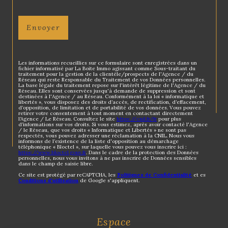
Envoyer
Les informations recueillies sur ce formulaire sont enregistrées dans un
fichier informatisé par La Boite Immo agissant comme Sous-traitant du
traitement pour la gestion de la clientèle/prospects de l'Agence / du
Réseau qui reste Responsable du Traitement de vos Données personnelles.
La base légale du traitement repose sur l'intérêt légitime de l'Agence / du
Réseau. Elles sont conservées jusqu'à demande de suppression et sont
destinées à l'Agence / au Réseau. Conformément à la loi « informatique et
libertés », vous disposez des droits d’accès, de rectification, d’effacement,
d’opposition, de limitation et de portabilité de vos données. Vous pouvez
retirer votre consentement à tout moment en contactant directement
l’Agence / Le Réseau. Consultez le site
https://cnil.fr/fr
pour plus
d’informations sur vos droits. Si vous estimez, après avoir contacté l'Agence
/ le Réseau, que vos droits « Informatique et Libertés » ne sont pas
respectés, vous pouvez adresser une réclamation à la CNIL. Nous vous
informons de l’existence de la liste d'opposition au démarchage
téléphonique « Bloctel », sur laquelle vous pouvez vous inscrire ici :
https://www.bloctel.gouv.fr
. Dans le cadre de la protection des Données
personnelles, nous vous invitons à ne pas inscrire de Données sensibles
dans le champ de saisie libre.
Ce site est protégé par reCAPTCHA, les
Politiques de Confidentialité
et es
Conditions d'utilisation
de Google s'appliquent.
Espace