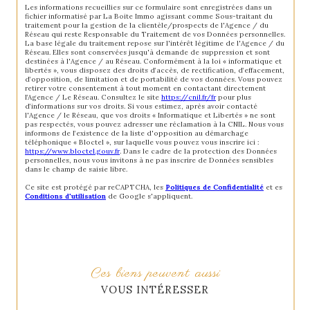
Les informations recueillies sur ce formulaire sont enregistrées dans un
fichier informatisé par La Boite Immo agissant comme Sous-traitant du
traitement pour la gestion de la clientèle/prospects de l'Agence / du
Réseau qui reste Responsable du Traitement de vos Données personnelles.
La base légale du traitement repose sur l'intérêt légitime de l'Agence / du
Réseau. Elles sont conservées jusqu'à demande de suppression et sont
destinées à l'Agence / au Réseau. Conformément à la loi « informatique et
libertés », vous disposez des droits d’accès, de rectification, d’effacement,
d’opposition, de limitation et de portabilité de vos données. Vous pouvez
retirer votre consentement à tout moment en contactant directement
l’Agence / Le Réseau. Consultez le site
https://cnil.fr/fr
pour plus
d’informations sur vos droits. Si vous estimez, après avoir contacté
l'Agence / le Réseau, que vos droits « Informatique et Libertés » ne sont
pas respectés, vous pouvez adresser une réclamation à la CNIL. Nous vous
informons de l’existence de la liste d'opposition au démarchage
téléphonique « Bloctel », sur laquelle vous pouvez vous inscrire ici :
https://www.bloctel.gouv.fr
. Dans le cadre de la protection des Données
personnelles, nous vous invitons à ne pas inscrire de Données sensibles
dans le champ de saisie libre.
Ce site est protégé par reCAPTCHA, les
Politiques de Confidentialité
et es
Conditions d'utilisation
de Google s'appliquent.
Ces biens peuvent aussi
VOUS INTÉRESSER