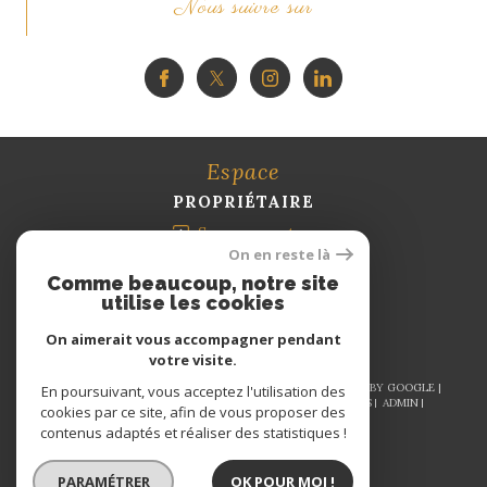
Nous suivre sur
Espace
PROPRIÉTAIRE
Se connecter
On en reste là
Comme beaucoup, notre site
utilise les cookies
On aimerait vous accompagner pendant
votre visite.
© 2026 | TOUS DROITS RÉSERVÉS | TRADUCTION POWERED BY GOOGLE |
En poursuivant, vous acceptez l'utilisation des
NOS HONORAIRES
PLAN DU SITE
MENTIONS LÉGALES
ADMIN
cookies par ce site, afin de vous proposer des
NOS LIENS
POLITIQUE RGPD
COOKIES
contenus adaptés et réaliser des statistiques !
PARAMÉTRER
OK POUR MOI !