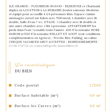
ILE GRANDE - PLEUMEUR-BODOU - RESERVEZ ce Charmant 
duplex en LOCATION A LA SEMAINE (toutes saisons). Moderne 
et équipé pour accueillir 4 à 6 personnes Max. Espace cuisine 
aménagée ouvert sur Salon avec Téléviseur, 1 chambre avec lit 
double, Salle d'eau + wc. ETAGE : 1 chambre avec lit double et 
une autre chambre avec 2 lits 1 personne. APPARTEMENT les 
pieds dans l'eau ! Louable toute l'année. 400 € la semaine HORS 
SAISON et 500 € la semaine JUILLET ET AOUT. (voir conditions 
complémentaires en Agence) - Proche Mer, Parking, au calme. 
CHEQUE VACANCES ANCV ACCEPTES - RENSEIGNEMENTS : 
02.96.37.87.34 ou contact@laperle-immobiliere.fr
Les caractéristiques
DU BIEN
Code postal
22560
Surface habitable (m²)
60 m²
Surface loi Carrez (m²)
60 m²