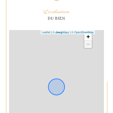
Localisation
DU BIEN
Leaflet
|
©
Maps
|
© OpenStreetMap
Jawg
+
−