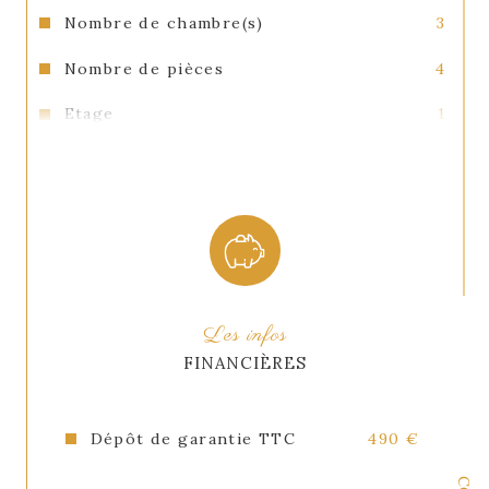
Nombre de chambre(s)
3
Nombre de pièces
4
Etage
1
Nombre de niveaux
2
Ascenseur
NON
Vue
mer
Nb de salle d'eau
1
Les infos
Cuisine
Kitchenette
FINANCIÈRES
Type de cuisine
Equipée
Mode de chauffage
Electrique
Dépôt de garantie TTC
490 €
Type de chauffage
Radiateur