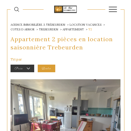
AGENCE IMMOBILIÈRE À TRÉBEURDEN
LOCATION VACANCES
COTES D ARMOR
TREBEURDEN
APPARTEMENT
T2
Appartement 2 pièces en location
saisonnière Trebeurden
Tri par
Prix
Date