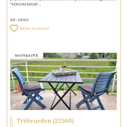
"KERGAM BIHAN"....
Réf : LS0125
Sélectionner
NOUVEAUTÉ
Trébeurden (22560)