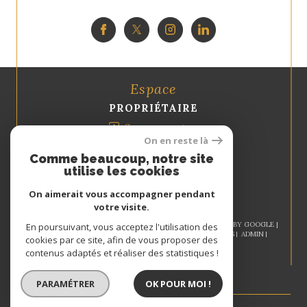
Espace
PROPRIÉTAIRE
Se connecter
On en reste là
Comme beaucoup, notre site
utilise les cookies
On aimerait vous accompagner pendant
votre visite.
© 2026 | TOUS DROITS RÉSERVÉS | TRADUCTION POWERED BY GOOGLE |
En poursuivant, vous acceptez l'utilisation des
NOS HONORAIRES
PLAN DU SITE
MENTIONS LÉGALES
ADMIN
cookies par ce site, afin de vous proposer des
NOS LIENS
POLITIQUE RGPD
COOKIES
contenus adaptés et réaliser des statistiques !
PARAMÉTRER
OK POUR MOI !