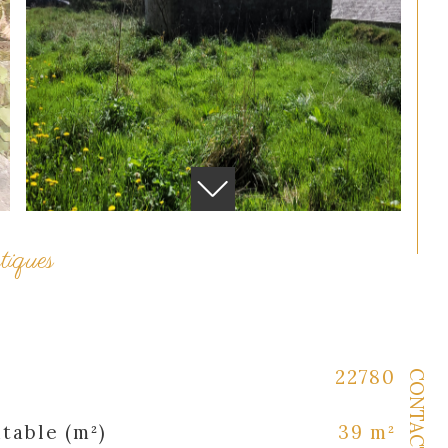
stiques
22780
CONTACT
table (m²)
39 m²