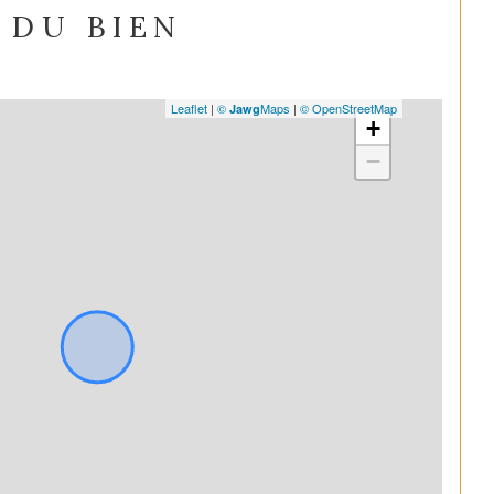
DU BIEN
Leaflet
|
©
Maps
|
© OpenStreetMap
Jawg
+
−