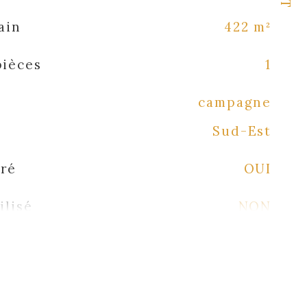
ain
422 m²
pièces
1
campagne
Sud-Est
oré
OUI
ilisé
NON