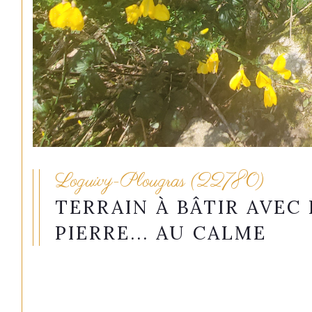
Loguivy-Plougras (22780)
TERRAIN À BÂTIR AVEC 
PIERRE... AU CALME