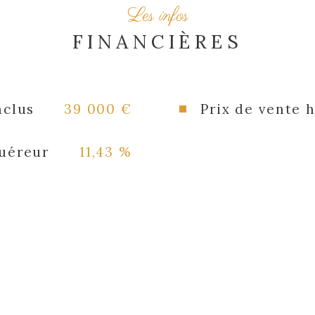
Les infos
FINANCIÈRES
nclus
39 000 €
Prix de vente 
quéreur
11,43 %