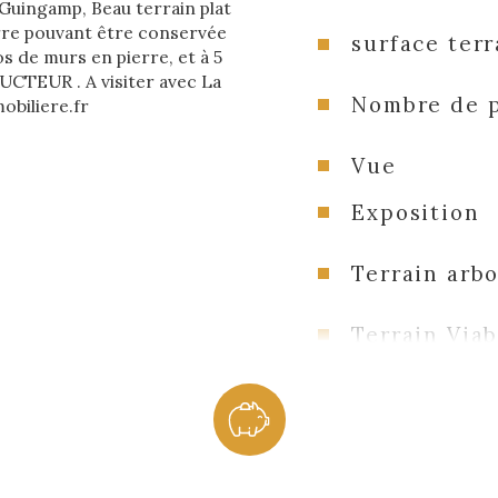
uingamp, Beau terrain plat 
erre pouvant être conservée 
surface terr
s de murs en pierre, et à 5 
TEUR . A visiter avec La 
Nombre de 
obiliere.fr
Vue
Exposition
Terrain arb
Terrain Viab