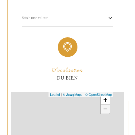
Saisir une valeur
Localisation
DU BIEN
Leaflet
|
©
Maps
|
© OpenStreetMap
Jawg
+
−