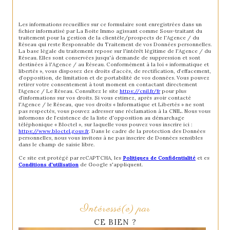
Les informations recueillies sur ce formulaire sont enregistrées dans un
fichier informatisé par La Boite Immo agissant comme Sous-traitant du
traitement pour la gestion de la clientèle/prospects de l'Agence / du
Réseau qui reste Responsable du Traitement de vos Données personnelles.
La base légale du traitement repose sur l'intérêt légitime de l'Agence / du
Réseau. Elles sont conservées jusqu'à demande de suppression et sont
destinées à l'Agence / au Réseau. Conformément à la loi « informatique et
libertés », vous disposez des droits d’accès, de rectification, d’effacement,
d’opposition, de limitation et de portabilité de vos données. Vous pouvez
retirer votre consentement à tout moment en contactant directement
l’Agence / Le Réseau. Consultez le site
https://cnil.fr/fr
pour plus
d’informations sur vos droits. Si vous estimez, après avoir contacté
l'Agence / le Réseau, que vos droits « Informatique et Libertés » ne sont
pas respectés, vous pouvez adresser une réclamation à la CNIL. Nous vous
informons de l’existence de la liste d'opposition au démarchage
téléphonique « Bloctel », sur laquelle vous pouvez vous inscrire ici :
https://www.bloctel.gouv.fr
. Dans le cadre de la protection des Données
personnelles, nous vous invitons à ne pas inscrire de Données sensibles
dans le champ de saisie libre.
Ce site est protégé par reCAPTCHA, les
Politiques de Confidentialité
et es
Conditions d'utilisation
de Google s'appliquent.
Intéressé(e) par
CE BIEN ?