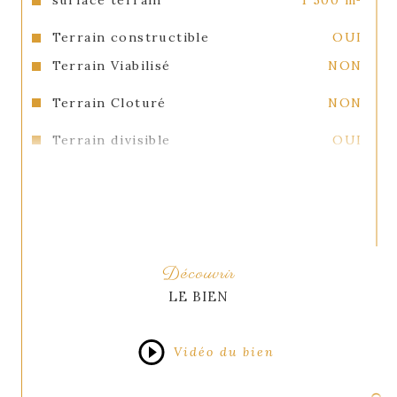
surface terrain
1 500 m²
Terrain constructible
OUI
Terrain Viabilisé
NON
Terrain Cloturé
NON
Terrain divisible
OUI
Tout à l'égout
OUI
Copropriété
NON
Découvrir
LE BIEN
Vidéo du bien