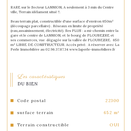
RARE sur le Secteur LANNION, A seulement à 3 min du Centre 
ville, Terrain idélament situé !!.
Beau terrain plat, constructible d'une surface d'environ 650m² 
(découpage parcellaire) . Réseaux en limite de propriété 
(eau,assainissement, électricité). Ses PLUS : a mi-chemin entre la 
gare et le centre de LANNION, et  le bourg de PLOUBEZRE et 
ses commerces, vue  dégagée sur la vallée de PLOUBEZRE.  650 
m² LIBRE DE CONSTRUCTEUR. Accès privé.  A réserver avec La 
Perle Immobilère au 02.96.37.87.34 www.laperle-immobiliere.fr
Les caractéristiques
DU BIEN
Code postal
22300
surface terrain
652 m²
Terrain constructible
OUI