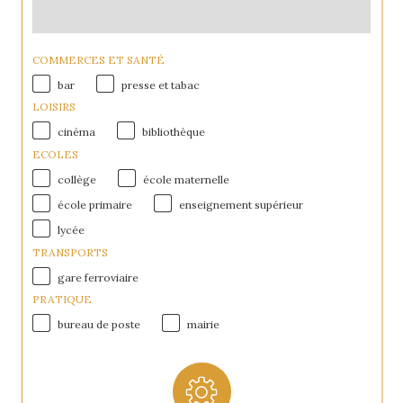
COMMERCES ET SANTÉ
bar
presse et tabac
LOISIRS
cinéma
bibliothèque
ECOLES
collège
école maternelle
école primaire
enseignement supérieur
lycée
TRANSPORTS
gare ferroviaire
PRATIQUE
bureau de poste
mairie