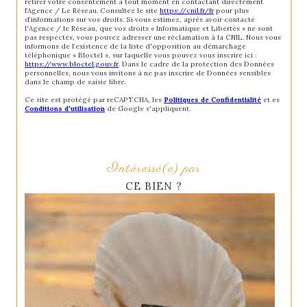
retirer votre consentement à tout moment en contactant directement
l’Agence / Le Réseau. Consultez le site
https://cnil.fr/fr
pour plus
d’informations sur vos droits. Si vous estimez, après avoir contacté
l'Agence / le Réseau, que vos droits « Informatique et Libertés » ne sont
pas respectés, vous pouvez adresser une réclamation à la CNIL. Nous vous
informons de l’existence de la liste d'opposition au démarchage
téléphonique « Bloctel », sur laquelle vous pouvez vous inscrire ici :
https://www.bloctel.gouv.fr
. Dans le cadre de la protection des Données
personnelles, nous vous invitons à ne pas inscrire de Données sensibles
dans le champ de saisie libre.
Ce site est protégé par reCAPTCHA, les
Politiques de Confidentialité
et es
Conditions d'utilisation
de Google s'appliquent.
Intéressé(e) par
CE BIEN ?