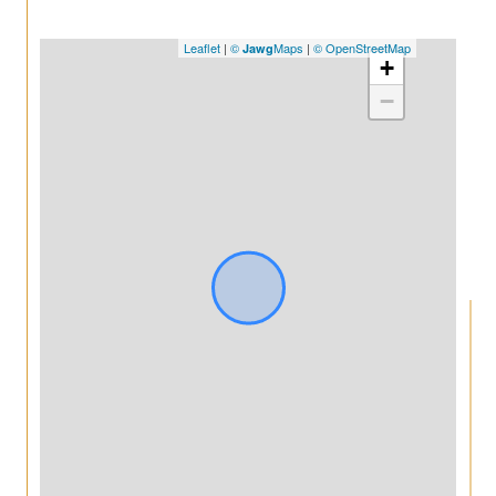
Leaflet
|
©
Maps
|
© OpenStreetMap
Jawg
+
−