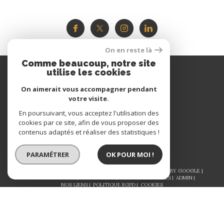
On en reste là
Comme beaucoup, notre site
Espace
utilise les cookies
PROPRIÉTAIRE
On aimerait vous accompagner pendant
votre visite.
Se connecter
En poursuivant, vous acceptez l'utilisation des
cookies par ce site, afin de vous proposer des
contenus adaptés et réaliser des statistiques !
PARAMÉTRER
OK POUR MOI !
© 2026 | TOUS DROITS RÉSERVÉS | TRADUCTION POWERED BY GOOGLE |
NOS HONORAIRES
PLAN DU SITE
MENTIONS LÉGALES
ADMIN
NOS LIENS
POLITIQUE RGPD
COOKIES