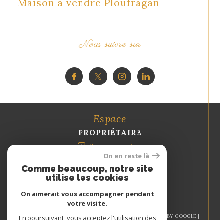
Maison à vendre Ploufragan
Nous suivre sur
Espace
PROPRIÉTAIRE
Se connecter
On en reste là
Comme beaucoup, notre site
utilise les cookies
On aimerait vous accompagner pendant
votre visite.
© 2026 | TOUS DROITS RÉSERVÉS | TRADUCTION POWERED BY GOOGLE |
En poursuivant, vous acceptez l'utilisation des