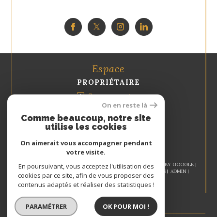
Espace
PROPRIÉTAIRE
Se connecter
On en reste là
Comme beaucoup, notre site
utilise les cookies
On aimerait vous accompagner pendant
votre visite.
© 2026 | TOUS DROITS RÉSERVÉS | TRADUCTION POWERED BY GOOGLE |
En poursuivant, vous acceptez l'utilisation des
NOS HONORAIRES
PLAN DU SITE
MENTIONS LÉGALES
ADMIN
cookies par ce site, afin de vous proposer des
NOS LIENS
POLITIQUE RGPD
COOKIES
contenus adaptés et réaliser des statistiques !
PARAMÉTRER
OK POUR MOI !