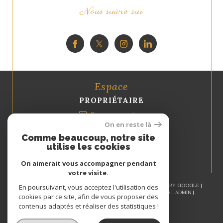
Nous suivre sur
Espace
PROPRIÉTAIRE
Se connecter
On en reste là
Comme beaucoup, notre site
utilise les cookies
On aimerait vous accompagner pendant
votre visite.
© 2026 | TOUS DROITS RÉSERVÉS | TRADUCTION POWERED BY GOOGLE |
En poursuivant, vous acceptez l'utilisation des
NOS HONORAIRES
PLAN DU SITE
MENTIONS LÉGALES
ADMIN
cookies par ce site, afin de vous proposer des
NOS LIENS
POLITIQUE RGPD
COOKIES
contenus adaptés et réaliser des statistiques !