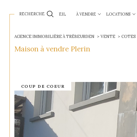
RECHERCHE
ACCUEIL
À VENDRE
LOCATIONS
Maisons
Maisons
Ventes
Appartements
Appartement
AGENCE IMMOBILIÈRE À TRÉBEURDEN
VENTE
COTES
Maison à vendre Plerin
COUP DE COEUR