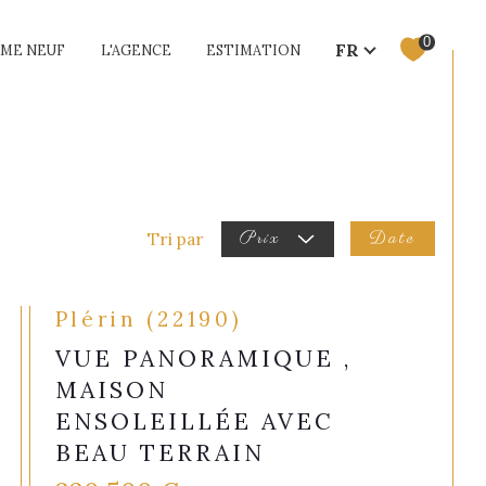
Langue
0
FR
ME NEUF
L'AGENCE
ESTIMATION
Locations Saisonnières
Programmes Neufs
Date
Tri par
Prix
Plérin (22190)
VUE PANORAMIQUE ,
MAISON
ENSOLEILLÉE AVEC
BEAU TERRAIN